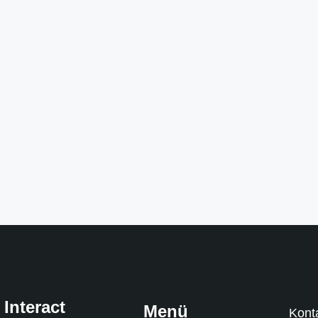
 Interact
Menü
Kont