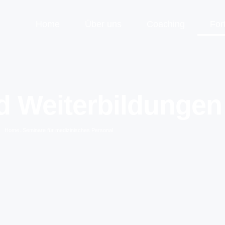
Home
Über uns
Coaching
For
nd Weiterbildungen
Home
Seminare für medizinisches Personal
-