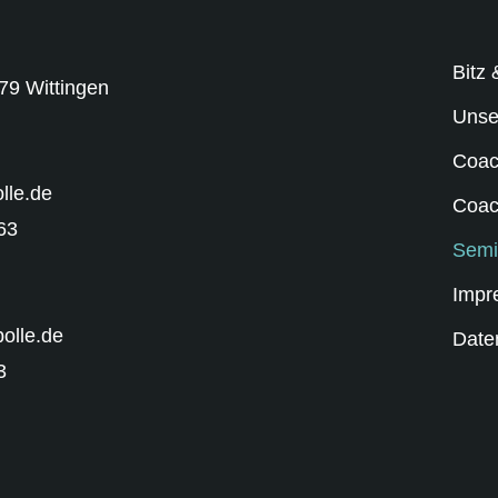
Bitz 
79 Wittingen
Unse
Coac
lle.de
Coac
63
Semi
Impr
olle.de
Date
3