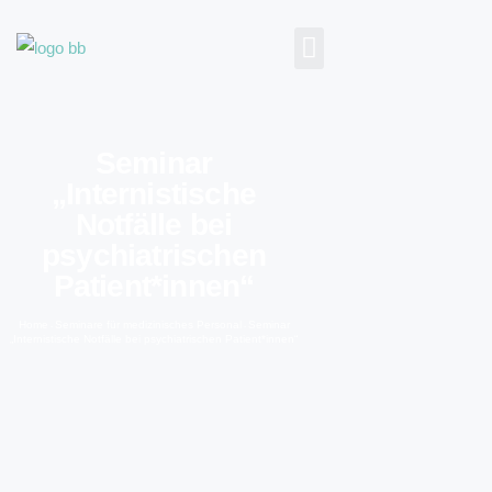
Seminar
„Internistische
Notfälle bei
psychiatrischen
Patient*innen“
Home
Seminare für medizinisches Personal
Seminar
-
-
„Internistische Notfälle bei psychiatrischen Patient*innen“