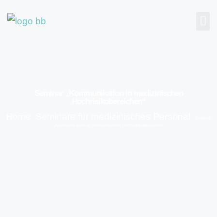
Seminar „Kommunikation in medizinischen
Hochrisikobereichen“
Home
Seminare für medizinisches Personal
-
-
Seminar
„Kommunikation in medizinischen Hochrisikobereichen“